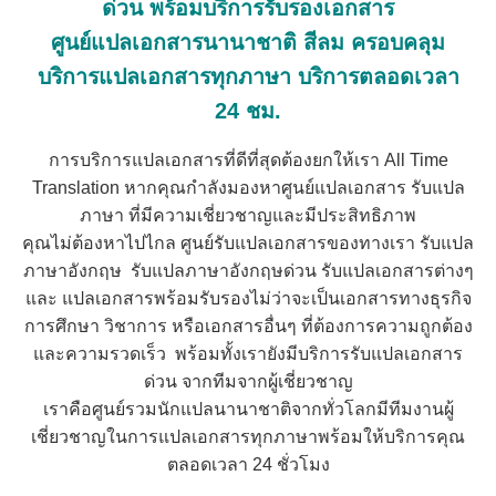
ด่วน พร้อมบริการรับรองเอกสาร
ศูนย์แปลเอกสารนานาชาติ สีลม ครอบคลุม
บริการแปลเอกสารทุกภาษา บริการตลอดเวลา
24 ชม.
การบริการ
แปลเอกสาร
ที่ดีที่สุดต้องยกให้เรา All Time
Translation หากคุณกำลังมองหา
ศูนย์แปลเอกสาร
รับแปล
ภาษา
ที่มีความเชี่ยวชาญและมีประสิทธิภาพ
คุณไม่ต้องหาไปไกล ศูนย์รับแปลเอกสารของทางเรา
รับแปล
ภาษาอังกฤษ
รับแปลภาษาอังกฤษด่วน
รับแปลเอกสารต่างๆ
และ
แปลเอกสารพร้อมรับรอง
ไม่ว่าจะเป็นเอกสารทางธุรกิจ
การศึกษา วิชาการ หรือเอกสารอื่นๆ ที่ต้องการความถูกต้อง
และความรวดเร็ว
พร้อมทั้งเรายังมีบริการ
รับแปลเอกสาร
ด่วน
จากทีมจากผู้เชี่ยวชาญ
เราคือศูนย์รวมนักแปลนานาชาติจากทั่วโลกมีทีมงานผู้
เชี่ยวชาญในการแปลเอกสารทุกภาษาพร้อมให้บริการคุณ
ตลอดเวลา 24 ชั่วโมง