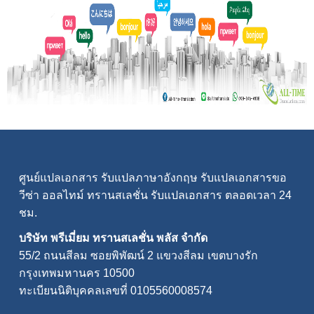
ศูนย์แปลเอกสาร
รับแปลภาษาอังกฤษ
รับแปลเอกสารขอ
วีซ่า
ออลไทม์ ทรานสเลชั่น
รับแปลเอกสาร
ตลอดเวลา 24
ชม.
บริษัท พรีเมี่ยม ทรานสเลชั่น พลัส จำกัด
55/2 ถนนสีลม ซอยพิพัฒน์ 2 แขวงสีลม เขตบางรัก
กรุงเทพมหานคร 10500
ทะเบียนนิติบุคคลเลขที่ 0105560008574