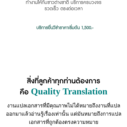
ทำงานให้กับชาวต่างชาติ บริการครบวงจร
รวดเร็ว ตรงต่อเวลา
บริการยื่นวีซ่าราคาเริ่มต้น 1,500.-
สิ่งที่ลูกค้าทุกท่านต้องการ
Quality
Translation
คือ
งานแปลเอกสารที่มีคุณภาพไม่ได้หมายถึงงานที่แปล
ออกมาแล้วอ่านรู้เรื่องเท่านั้น แต่มันหมายถึงการแปล
เอกสารที่ถูกต้องตรงความหมาย