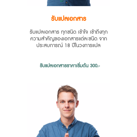
รับแปลเอกสาร
รับแปลเอกสาร ทุกชนิด เข้าใจ เข้าถึงทุก
ความสำคัญของเอกสารแต่ละชนิด จาก
ประสบการณ์ 18 ปีในวงการแปล
รับแปลเอกสารราคาเริ่มต้น 300.-